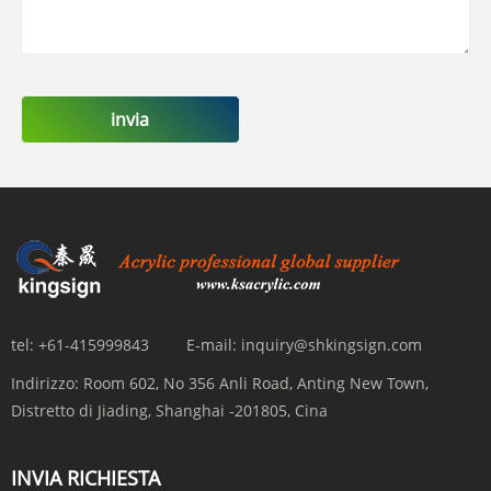
invia
tel:
+61-415999843
E-mail:
inquiry@shkingsign.com
Indirizzo:
Room 602, No 356 Anli Road, Anting New Town,
Distretto di Jiading, Shanghai -201805, Cina
INVIA RICHIESTA