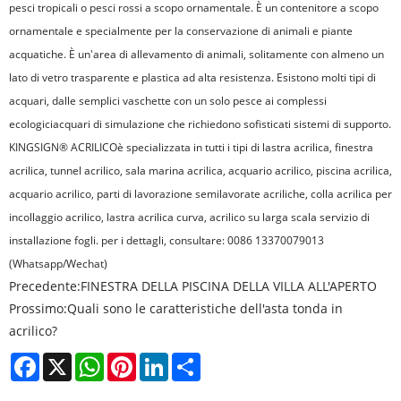
pesci tropicali o pesci rossi a scopo ornamentale. È un contenitore a scopo
ornamentale e specialmente per la conservazione di animali e piante
acquatiche. È un'area di allevamento di animali, solitamente con almeno un
lato di vetro trasparente e plastica ad alta resistenza. Esistono molti tipi di
acquari, dalle semplici vaschette con un solo pesce ai complessi
ecologici
acquari di simulazione che richiedono sofisticati sistemi di supporto.
KINGSIGN® ACRILICO
è specializzata in tutti i tipi di lastra acrilica, finestra
acrilica, tunnel acrilico, sala marina acrilica, acquario acrilico, piscina acrilica,
acquario acrilico, parti di lavorazione semilavorate acriliche, colla acrilica per
incollaggio acrilico, lastra acrilica curva, acrilico su larga scala servizio di
installazione fogli. per i dettagli, consultare: 0086 13370079013
(Whatsapp/Wechat)
Precedente:
FINESTRA DELLA PISCINA DELLA VILLA ALL'APERTO
Prossimo:
Quali sono le caratteristiche dell'asta tonda in
acrilico?
Facebook
X
WhatsApp
Pinterest
LinkedIn
Share