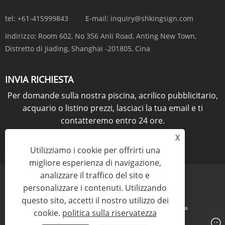
tel:
+61-415999843
E-mail:
inquiry@shkingsign.com
Indirizzo:
Room 602, No 356 Anli Road, Anting New Town,
Distretto di Jiading, Shanghai -201805, Cina
INVIA RICHIESTA
Per domande sulla nostra piscina, acrilico pubblicitario,
acquario o listino prezzi, lasciaci la tua email e ti
contatteremo entro 24 ore.
X
RICHIESTA ORA
Utilizziamo i cookie per offrirti una
migliore esperienza di navigazione,
analizzare il traffico del sito e
personalizzare i contenuti. Utilizzando
questo sito, accetti il ​​nostro utilizzo dei
Links
Sitemap
RSS
XML
politica sulla riservatezza
cookie.
politica sulla riservatezza