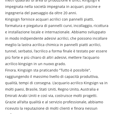
metri quadrati di area di produzione e uffici, Kingsign è
impegnata nella società impegnata in acquari, piscine e
ingegneria del paesaggio da oltre 20 anni.
Kingsign fornisce acquari acrilici con pannelli piatti,
formatura e piegatura di pannelli curvi, incollaggio, ricottura
e installazione locale e internazionale. Abbiamo sviluppato
in modo indipendente adesivi acrilici, che possono incollare
meglio la lastra acrilica chimica in pannelli piatti acrilici,
tunnel, serbatoi, l'acrilico a forma finale è testato per essere
più forte e più chiaro di altri adesivi, mettere l'acquario
acrilico kingsign in un nuovo grado.
Finora, Kingsign sta praticando "Tutto è possibile",
raggiungendo il massimo livello di capacità produttiva,
qualità, tempi di consegna. L'acquario acrilico Kingsign va in
molti paesi, Brasile, Stati Uniti, Regno Unito, Australia e
Emirati Arabi Uniti e così via, costruisce molti progetti.
Grazie all'alta qualità e al servizio professionale, abbiamo
ricevuto la reputazione di molti clienti e finora nessun