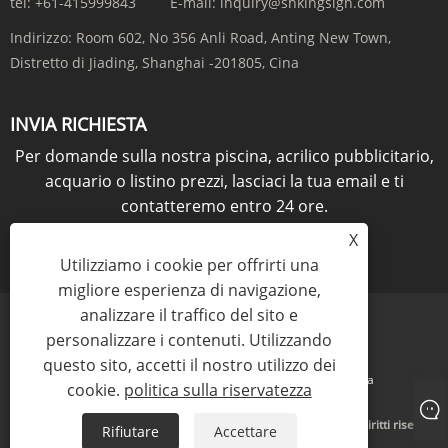
tel:
+61-415999843
E-mail:
inquiry@shkingsign.com
Indirizzo:
Room 602, No 356 Anli Road, Anting New Town,
Distretto di Jiading, Shanghai -201805, Cina
INVIA RICHIESTA
Per domande sulla nostra piscina, acrilico pubblicitario,
acquario o listino prezzi, lasciaci la tua email e ti
contatteremo entro 24 ore.
X
RICHIESTA ORA
Utilizziamo i cookie per offrirti una
migliore esperienza di navigazione,
analizzare il traffico del sito e
personalizzare i contenuti. Utilizzando
questo sito, accetti il ​​nostro utilizzo dei
Links
Sitemap
RSS
XML
politica sulla riservatezza
cookie.
politica sulla riservatezza
Copyright © 2021 KINGSIGN INDUSTRY (CHINA) LIMITED Tutti i diritti riservati
Rifiutare
Accettare