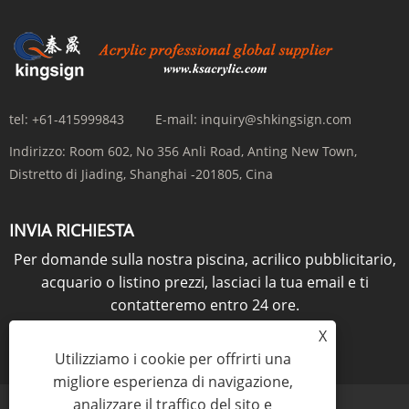
tel:
+61-415999843
E-mail:
inquiry@shkingsign.com
Indirizzo:
Room 602, No 356 Anli Road, Anting New Town,
Distretto di Jiading, Shanghai -201805, Cina
INVIA RICHIESTA
Per domande sulla nostra piscina, acrilico pubblicitario,
acquario o listino prezzi, lasciaci la tua email e ti
contatteremo entro 24 ore.
X
RICHIESTA ORA
Utilizziamo i cookie per offrirti una
migliore esperienza di navigazione,
analizzare il traffico del sito e