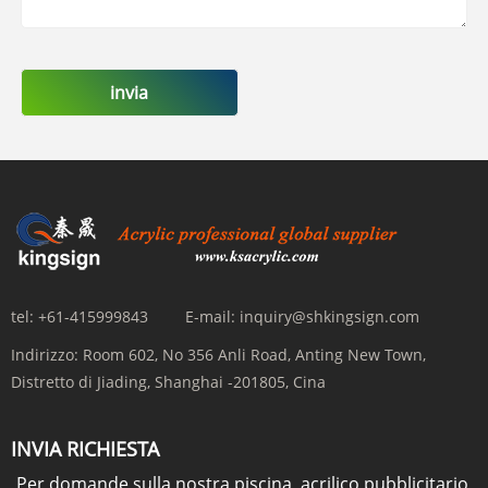
invia
tel:
+61-415999843
E-mail:
inquiry@shkingsign.com
Indirizzo:
Room 602, No 356 Anli Road, Anting New Town,
Distretto di Jiading, Shanghai -201805, Cina
INVIA RICHIESTA
Per domande sulla nostra piscina, acrilico pubblicitario,