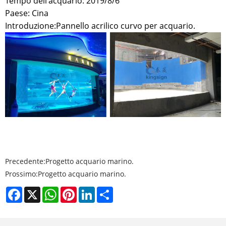
Tempo dell'acquario: 2019/8/6
Paese: Cina
Introduzione:
Pannello acrilico curvo per acquario.
Precedente:
Progetto acquario marino.
Prossimo:
Progetto acquario marino.
Facebook
X
WhatsApp
Pinterest
LinkedIn
Share